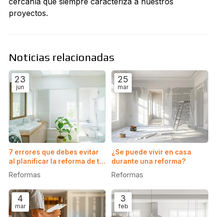
cercanía que siempre caracteriza a nuestros
proyectos.
Noticias relacionadas
23
25
jun
mar
7 errores que debes evitar
¿Se puede vivir en casa
al planificar la reforma de tu
durante una reforma?
baño
Reformas
Reformas
4
3
mar
feb